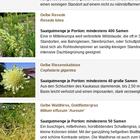
einen sonnigen Standort auf einem nicht zu nährstoffarmen
Gelbe Resede
Reseda lutea
Saatgutmenge je Portion: mindestens 400 Samen
Eine in Mitteleuropa weit verbreitete Wildstaude, die oft i
Standorten, wie Bahngleisen, Steinbrüchen, oder Schuttplä
lässt sich als Rohbodenpionier an sandig-kiesigen Standor
intensive Dachbegrünung geeignet.
Gelbe Riesenskabiose
Cephalaria gigantea
Saatgutmenge je Portion: mindestens 40 große Samen
Aus den Schluchten des Kaukasus stammende, bis 2,50 m 
Basis leicht verholzt und einen imposanten, stark verzweigt
Gelbe Waldhirse, Goldflattergras
Milium effusum 'Aureum'
Saatgutmenge je Portion: mindestens 50 Samen
Ein buschiges, mittelhohes, horstbildendes Schattengras, da
kleine Kolonien bildet. Mit der ganzjährig hellgelben Blattf
und schöne Kontraste setzen. Die Waldhirse ist auch zum 