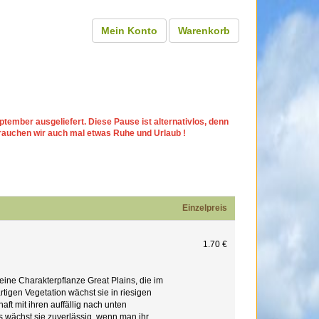
Mein Konto
Warenkorb
tember ausgeliefert. Diese Pause ist alternativlos, denn
rauchen wir auch mal etwas Ruhe und Urlaub !
Einzelpreis
1.70 €
 eine Charakterpflanze Great Plains, die im
rtigen Vegetation wächst sie in riesigen
ft mit ihren auffällig nach unten
 wächst sie zuverlässig, wenn man ihr