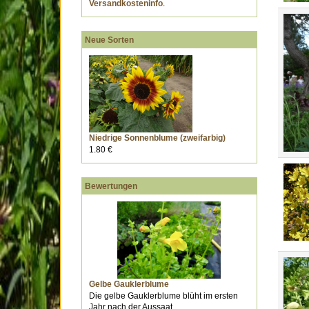
Versandkosteninfo
.
Neue Sorten
Niedrige Sonnenblume (zweifarbig)
1.80 €
Bewertungen
Gelbe Gauklerblume
Die gelbe Gauklerblume blüht im ersten
Jahr nach der Aussaat...