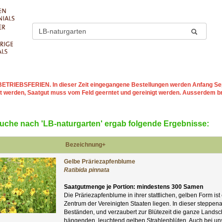
st BETRIEBSFERIEN
. In dieser Zeit eingegangene Bestellungen werden Anfang Sep
t werden, Saatgut muss vom Feld geerntet und gereinigt werden. Ausserdem b
Suche nach 'LB-naturgarten' ergab folgende Ergebnisse:
Bezeichnung+
Gelbe Präriezapfenblume
Ratibida pinnata
Saatgutmenge je Portion: mindestens 300 Samen
Die Präriezapfenblume in ihrer stattlichen, gelben Form ist
Zentrum der Vereinigten Staaten liegen. In dieser steppena
Beständen, und verzaubert zur Blütezeit die ganze Landscha
hängenden, leuchtend gelben Strahlenblüten. Auch bei uns