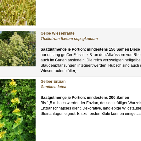
Gelbe Wiesenraute
Thalictrum flavum ssp. glaucum
Saatgutmenge je Portion: mindestens 150 Samen
Diese s
nur entlang großer Flüsse, z.B. an den Altwässern von Rh
auch im Garten ansiedeln. Die reich verzweigten hellgelb
Staudenpflanzungen integriert werden. Hübsch sind auch d
Wiesenrautenblätter,...
Gelber Enzian
Gentiana lutea
Saatgutmenge je Portion: mindestens 200 Samen
Bis 1,5 m hoch werdender Enzian, dessen kräftiger Wurzel
Enzianschnapses dient. Dekorative, langlebige Wildstaude,
Steinanlagen eignet. Bis zur ersten Blüte können einige Ja