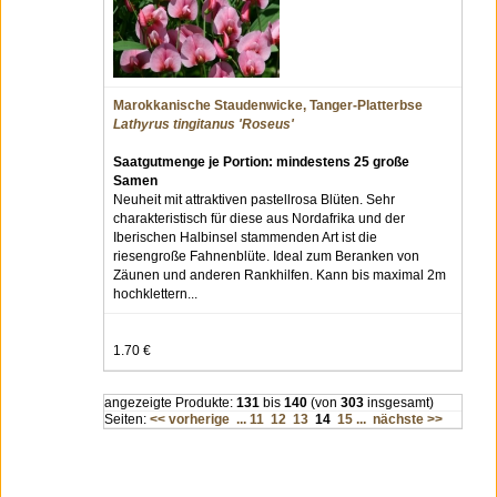
Marokkanische Staudenwicke, Tanger-Platterbse
Lathyrus tingitanus 'Roseus'
Saatgutmenge je Portion: mindestens 25 große
Samen
Neuheit mit attraktiven pastellrosa Blüten. Sehr
charakteristisch für diese aus Nordafrika und der
Iberischen Halbinsel stammenden Art ist die
riesengroße Fahnenblüte. Ideal zum Beranken von
Zäunen und anderen Rankhilfen. Kann bis maximal 2m
hochklettern...
1.70 €
angezeigte Produkte:
131
bis
140
(von
303
insgesamt)
Seiten:
<< vorherige
...
11
12
13
14
15
...
nächste >>