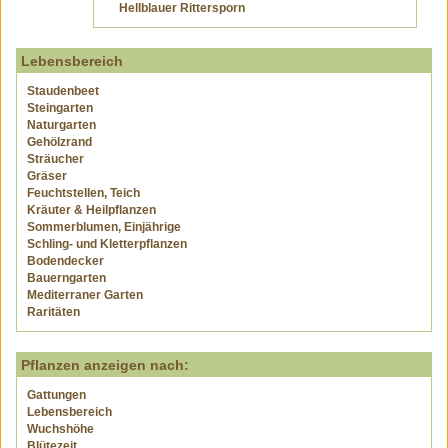
Hellblauer Rittersporn
Lebensbereich
Staudenbeet
Steingarten
Naturgarten
Gehölzrand
Sträucher
Gräser
Feuchtstellen, Teich
Kräuter & Heilpflanzen
Sommerblumen, Einjährige
Schling- und Kletterpflanzen
Bodendecker
Bauerngarten
Mediterraner Garten
Raritäten
Pflanzen anzeigen nach:
Gattungen
Lebensbereich
Wuchshöhe
Blütezeit