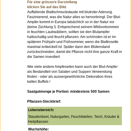
Für eine grössere Darstellung
klicken Sie auf das Bild.
Auffallende Blattschmuckstaude mit blutroter Aderung.
Faszinierend, was die Natur alles so hervorbringt. Der Blut-
Ampfer kommt in Europa tatsächlich so in der Natur vor
(keine Züchtung !). Entsprechend seinem Wildvorkommen
in feuchten Laubwäldern, sollten sie den Blutampfer
halbschattig und feucht pflanzen. Am schönsten ist er im
späteren Frühjahr und Frühsommer, wenn die Blattrosette
maximal entwickelt ist. Später dann den Blütenstand
zurückschneiden, damit die Pflanze nicht ihre ganze Kraft in
die Samen investiert.
Wie viele andere Ampferarten kann auch der Blut-Ampfer
als Bestandteil von Salaten und Suppen Verwendung
finden - oder als aussergewöhnliche Dekoration ihres
kalten Buffets !
Saatgutmenge je Portion: mindestens 500 Samen
Pflanzen-Steckbrief:
Lebensbereich:
Staudenbeet, Naturgarten, Feuchtstellen, Teich, Kräuter &
Heilpflanzen
Wuchshöhe: