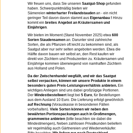
Wir freuen uns, dass Sie unseren
Saatgut-Shop
gefunden
haben. Schwerpunktmäßig bieten wir
Sämereien
winterharter Freilandstauden
an - ein nicht
geringer Teil davon davon stammt aus
Eigenanbau !
Hinzu
kommt ein
breites Angebot an Kräutersamen und
Einjährigen
.
Wir bieten im Moment (Stand November 2025) etwa
600
Sorten Staudensamen
an. Darunter sind zahlreiche
Sorten, die als Pflanzen oft leicht zu bekommen sind, als
Saatgut aber nur sehr selten angeboten werden. Etwa die
Hälfte davon bauen wir selbst an, den Rest kaufen wir
direkt von Züchtern und Produzenten zu. Kräutersamen und
Einjährige kommen überwiegend von namhaften Züchtern
aus Holland und Polen.
Da der Zwischenhandel wegfällt, und wir das Saatgut
selbst verpacken, können wir unsere Produkte in einem
besonders guten Preis-Leistungsverhältnis anbieten.
Ein
wichtiges Anliegen sind uns dabei großzügige Portionen.
Der
Mindestbestellwert
liegt bei
5 Euro
, für Bestellungen
aus dem Ausland 10 Euro. Die Lieferung erfolgt gewöhnlich
auf Rechnung
(Vorauskasse in besonderen Fällen
vorbehalten).
Viele Sorten können wir neben den
bewährten Portionspackungen auch in Großmengen,
grammweise anbieten
(bitte beachten sie dabei die
Mindestmengen)
.
Neben zahllosen Privatkunden beliefern
wir regelmäßig auch Gärtnereien und Wiederverkäufer.