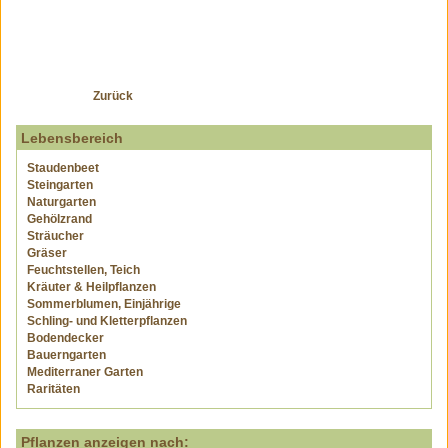
Zurück
Lebensbereich
Staudenbeet
Steingarten
Naturgarten
Gehölzrand
Sträucher
Gräser
Feuchtstellen, Teich
Kräuter & Heilpflanzen
Sommerblumen, Einjährige
Schling- und Kletterpflanzen
Bodendecker
Bauerngarten
Mediterraner Garten
Raritäten
Pflanzen anzeigen nach: