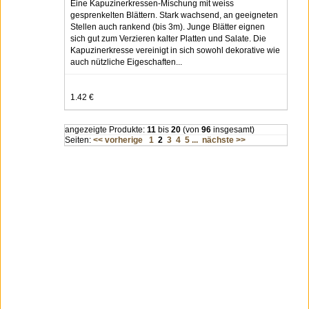
Eine Kapuzinerkressen-Mischung mit weiss
gesprenkelten Blättern. Stark wachsend, an geeigneten
Stellen auch rankend (bis 3m). Junge Blätter eignen
sich gut zum Verzieren kalter Platten und Salate. Die
Kapuzinerkresse vereinigt in sich sowohl dekorative wie
auch nützliche Eigeschaften...
1.42 €
angezeigte Produkte:
11
bis
20
(von
96
insgesamt)
Seiten:
<< vorherige
1
2
3
4
5
...
nächste >>