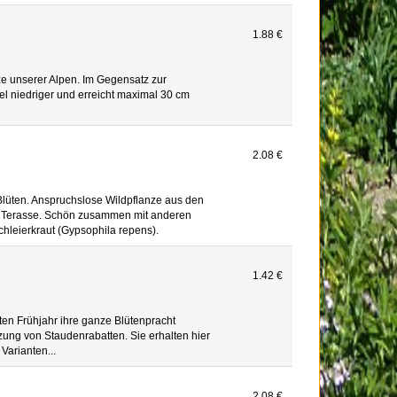
1.88 €
e unserer Alpen. Im Gegensatz zur
el niedriger und erreicht maximal 30 cm
2.08 €
Blüten. Anspruchslose Wildpflanze aus den
er Terasse. Schön zusammen mit anderen
hleierkraut (Gypsophila repens).
1.42 €
ten Frühjahr ihre ganze Blütenpracht
zung von Staudenrabatten. Sie erhalten hier
Varianten...
2.08 €