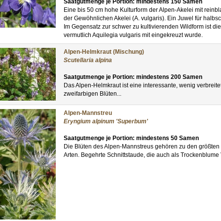
Saatgutmenge je Portion: mindestens 150 Samen
Eine bis 50 cm hohe Kulturform der Alpen-Akelei mit reinbla
der Gewöhnlichen Akelei (A. vulgaris). Ein Juwel für halbs
Im Gegensatz zur schwer zu kultivierenden Wildform ist dies
vermutlich Aquilegia vulgaris mit eingekreuzt wurde.
Alpen-Helmkraut (Mischung)
Scutellaria alpina
Saatgutmenge je Portion: mindestens 200 Samen
Das Alpen-Helmkraut ist eine interessante, wenig verbreite
zweifarbigen Blüten...
Alpen-Mannstreu
Eryngium alpinum 'Superbum'
Saatgutmenge je Portion: mindestens 50 Samen
Die Blüten des Alpen-Mannstreus gehören zu den größten 
Arten. Begehrte Schnittstaude, die auch als Trockenblume 