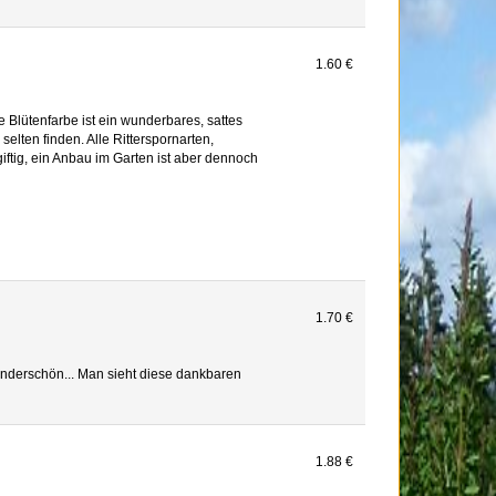
1.60 €
Blütenfarbe ist ein wunderbares, sattes
selten finden. Alle Ritterspornarten,
ftig, ein Anbau im Garten ist aber dennoch
1.70 €
nderschön... Man sieht diese dankbaren
1.88 €