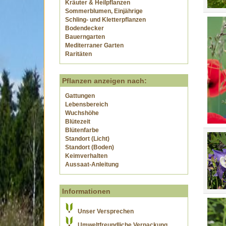
Kräuter & Heilpflanzen
Sommerblumen, Einjährige
Schling- und Kletterpflanzen
Bodendecker
Bauerngarten
Mediterraner Garten
Raritäten
Pflanzen anzeigen nach:
Gattungen
Lebensbereich
Wuchshöhe
Blütezeit
Blütenfarbe
Standort (Licht)
Standort (Boden)
Keimverhalten
Aussaat-Anleitung
Informationen
Unser Versprechen
Umweltfreundliche Verpackung