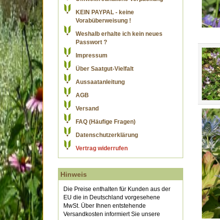
KEIN PAYPAL - keine
Vorabüberweisung !
Weshalb erhalte ich kein neues
Passwort ?
Impressum
Über Saatgut-Vielfalt
Aussaatanleitung
AGB
Versand
FAQ (Häufige Fragen)
Datenschutzerklärung
Vertrag widerrufen
Hinweis
Die Preise enthalten für Kunden aus der
EU die in Deutschland vorgesehene
MwSt. Über Ihnen entstehende
Versandkosten informiert Sie unsere