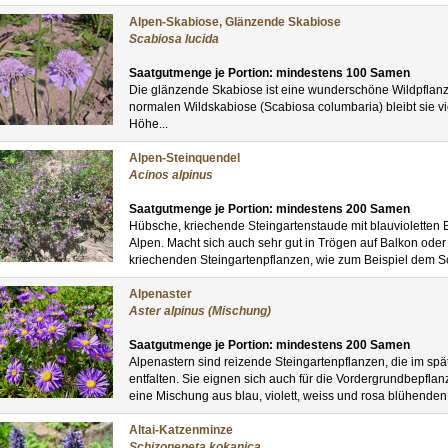
Alpen-Skabiose, Glänzende Skabiose
Scabiosa lucida
Saatgutmenge je Portion: mindestens 100 Samen
Die glänzende Skabiose ist eine wunderschöne Wildpflanz
normalen Wildskabiose (Scabiosa columbaria) bleibt sie vi
Höhe...
Alpen-Steinquendel
Acinos alpinus
Saatgutmenge je Portion: mindestens 200 Samen
Hübsche, kriechende Steingartenstaude mit blauvioletten 
Alpen. Macht sich auch sehr gut in Trögen auf Balkon od
kriechenden Steingartenpflanzen, wie zum Beispiel dem Sc
Alpenaster
Aster alpinus (Mischung)
Saatgutmenge je Portion: mindestens 200 Samen
Alpenastern sind reizende Steingartenpflanzen, die im spä
entfalten. Sie eignen sich auch für die Vordergrundbepflan
eine Mischung aus blau, violett, weiss und rosa blühenden 
Altai-Katzenminze
Schizonepeta kokanica