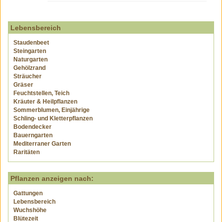
Lebensbereich
Staudenbeet
Steingarten
Naturgarten
Gehölzrand
Sträucher
Gräser
Feuchtstellen, Teich
Kräuter & Heilpflanzen
Sommerblumen, Einjährige
Schling- und Kletterpflanzen
Bodendecker
Bauerngarten
Mediterraner Garten
Raritäten
Pflanzen anzeigen nach:
Gattungen
Lebensbereich
Wuchshöhe
Blütezeit