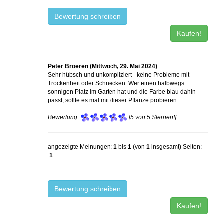
Bewertung schreiben
Kaufen!
Peter Broeren (Mittwoch, 29. Mai 2024)
Sehr hübsch und unkompliziert - keine Probleme mit
Trockenheit oder Schnecken. Wer einen halbwegs
sonnigen Platz im Garten hat und die Farbe blau dahin
passt, sollte es mal mit dieser Pflanze probieren...
Bewertung:
[5 von 5 Sternen!]
angezeigte Meinungen:
1
bis
1
(von
1
insgesamt) Seiten:
1
Bewertung schreiben
Kaufen!