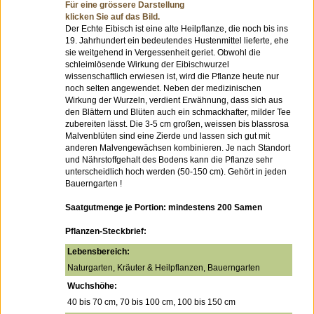
Für eine grössere Darstellung
klicken Sie auf das Bild.
Der Echte Eibisch ist eine alte Heilpflanze, die noch bis ins
19. Jahrhundert ein bedeutendes Hustenmittel lieferte, ehe
sie weitgehend in Vergessenheit geriet. Obwohl die
schleimlösende Wirkung der Eibischwurzel
wissenschaftlich erwiesen ist, wird die Pflanze heute nur
noch selten angewendet. Neben der medizinischen
Wirkung der Wurzeln, verdient Erwähnung, dass sich aus
den Blättern und Blüten auch ein schmackhafter, milder Tee
zubereiten lässt. Die 3-5 cm großen, weissen bis blassrosa
Malvenblüten sind eine Zierde und lassen sich gut mit
anderen Malvengewächsen kombinieren. Je nach Standort
und Nährstoffgehalt des Bodens kann die Pflanze sehr
unterscheidlich hoch werden (50-150 cm). Gehört in jeden
Bauerngarten !
Saatgutmenge je Portion: mindestens 200 Samen
Pflanzen-Steckbrief:
Lebensbereich:
Naturgarten, Kräuter & Heilpflanzen, Bauerngarten
Wuchshöhe:
40 bis 70 cm, 70 bis 100 cm, 100 bis 150 cm