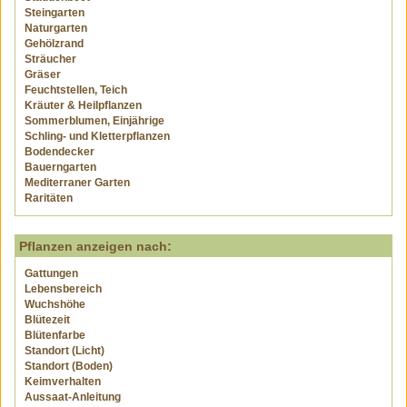
Steingarten
Naturgarten
Gehölzrand
Sträucher
Gräser
Feuchtstellen, Teich
Kräuter & Heilpflanzen
Sommerblumen, Einjährige
Schling- und Kletterpflanzen
Bodendecker
Bauerngarten
Mediterraner Garten
Raritäten
Pflanzen anzeigen nach:
Gattungen
Lebensbereich
Wuchshöhe
Blütezeit
Blütenfarbe
Standort (Licht)
Standort (Boden)
Keimverhalten
Aussaat-Anleitung