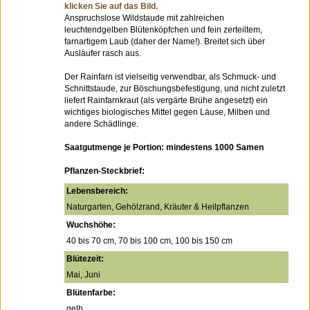
klicken Sie auf das Bild.
Anspruchslose Wildstaude mit zahlreichen
leuchtendgelben Blütenköpfchen und fein zerteiltem,
farnartigem Laub (daher der Name!). Breitet sich über
Ausläufer rasch aus.
Der Rainfarn ist vielseitig verwendbar, als Schmuck- und
Schnittstaude, zur Böschungsbefestigung, und nicht zuletzt
liefert Rainfarnkraut (als vergärte Brühe angesetzt) ein
wichtiges biologisches Mittel gegen Läuse, Milben und
andere Schädlinge.
Saatgutmenge je Portion: mindestens 1000 Samen
Pflanzen-Steckbrief:
Lebensbereich:
Naturgarten, Gehölzrand, Kräuter & Heilpflanzen
Wuchshöhe:
40 bis 70 cm, 70 bis 100 cm, 100 bis 150 cm
Blütezeit:
Mai, Juni
Blütenfarbe:
gelb