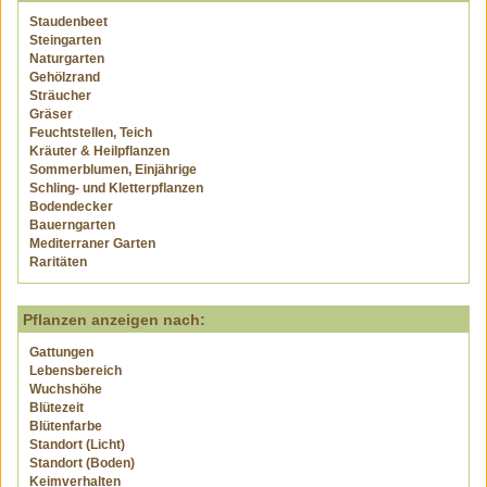
Staudenbeet
Steingarten
Naturgarten
Gehölzrand
Sträucher
Gräser
Feuchtstellen, Teich
Kräuter & Heilpflanzen
Sommerblumen, Einjährige
Schling- und Kletterpflanzen
Bodendecker
Bauerngarten
Mediterraner Garten
Raritäten
Pflanzen anzeigen nach:
Gattungen
Lebensbereich
Wuchshöhe
Blütezeit
Blütenfarbe
Standort (Licht)
Standort (Boden)
Keimverhalten