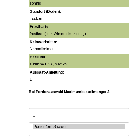
sonnig
Standort (Boden):
trocken
Frosthärte:
frosthart (kein Winterschutz nötig)
Keimverhalten:
Normalkeimer
Herkunft:
südliche USA, Mexiko
Aussaat-Anleitung:
D
Bei Portionauswahl Maximumbestellmenge: 3