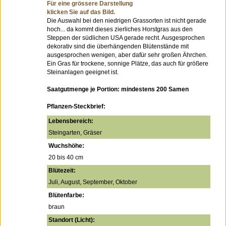
Für eine grössere Darstellung
klicken Sie auf das Bild.
Die Auswahl bei den niedrigen Grassorten ist nicht gerade
hoch... da kommt dieses zierliches Horstgras aus den
Steppen der südlichen USA gerade recht. Ausgesprochen
dekorativ sind die überhängenden Blütenstände mit
ausgesprochen wenigen, aber dafür sehr großen Ährchen.
Ein Gras für trockene, sonnige Plätze, das auch für größere
Steinanlagen geeignet ist.
Saatgutmenge je Portion: mindestens 200 Samen
Pflanzen-Steckbrief:
Lebensbereich:
Steingarten, Gräser
Wuchshöhe:
20 bis 40 cm
Blütezeit:
Juli, August, September, Oktober
Blütenfarbe:
braun
Standort (Licht):