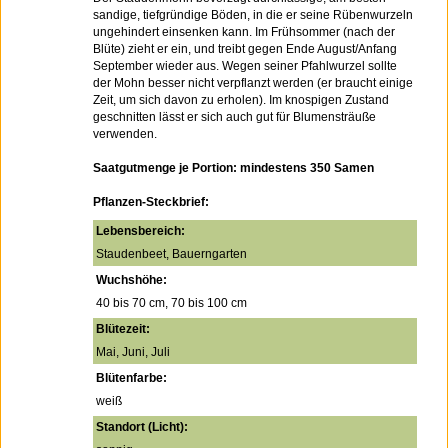
sandige, tiefgründige Böden, in die er seine Rübenwurzeln
ungehindert einsenken kann. Im Frühsommer (nach der
Blüte) zieht er ein, und treibt gegen Ende August/Anfang
September wieder aus. Wegen seiner Pfahlwurzel sollte
der Mohn besser nicht verpflanzt werden (er braucht einige
Zeit, um sich davon zu erholen). Im knospigen Zustand
geschnitten lässt er sich auch gut für Blumensträuße
verwenden.
Saatgutmenge je Portion: mindestens 350 Samen
Pflanzen-Steckbrief:
Lebensbereich:
Staudenbeet, Bauerngarten
Wuchshöhe:
40 bis 70 cm, 70 bis 100 cm
Blütezeit:
Mai, Juni, Juli
Blütenfarbe:
weiß
Standort (Licht):