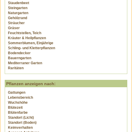
Staudenbeet
Steingarten
Naturgarten
Gehölzrand
Sträucher
Gräser
Feuchtstellen, Teich
Kräuter & Heilpflanzen
Sommerblumen, Einjährige
Schling- und Kletterpflanzen
Bodendecker
Bauerngarten
Mediterraner Garten
Raritäten
Pflanzen anzeigen nach:
Gattungen
Lebensbereich
Wuchshöhe
Blütezeit
Blütenfarbe
Standort (Licht)
Standort (Boden)
Keimverhalten