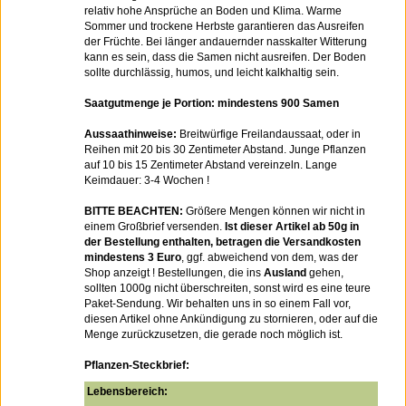
relativ hohe Ansprüche an Boden und Klima. Warme
Sommer und trockene Herbste garantieren das Ausreifen
der Früchte. Bei länger andauernder nasskalter Witterung
kann es sein, dass die Samen nicht ausreifen. Der Boden
sollte durchlässig, humos, und leicht kalkhaltig sein.
Saatgutmenge je Portion: mindestens 900 Samen
Aussaathinweise:
Breitwürfige Freilandaussaat, oder in
Reihen mit 20 bis 30 Zentimeter Abstand. Junge Pflanzen
auf 10 bis 15 Zentimeter Abstand vereinzeln. Lange
Keimdauer: 3-4 Wochen !
BITTE BEACHTEN:
Größere Mengen können wir nicht in
einem Großbrief versenden.
Ist dieser Artikel ab 50g in
der Bestellung enthalten, betragen die Versandkosten
mindestens 3 Euro
, ggf. abweichend von dem, was der
Shop anzeigt ! Bestellungen, die ins
Ausland
gehen,
sollten 1000g nicht überschreiten, sonst wird es eine teure
Paket-Sendung. Wir behalten uns in so einem Fall vor,
diesen Artikel ohne Ankündigung zu stornieren, oder auf die
Menge zurückzusetzen, die gerade noch möglich ist.
Pflanzen-Steckbrief:
Lebensbereich: