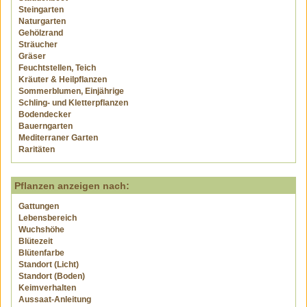
Steingarten
Naturgarten
Gehölzrand
Sträucher
Gräser
Feuchtstellen, Teich
Kräuter & Heilpflanzen
Sommerblumen, Einjährige
Schling- und Kletterpflanzen
Bodendecker
Bauerngarten
Mediterraner Garten
Raritäten
Pflanzen anzeigen nach:
Gattungen
Lebensbereich
Wuchshöhe
Blütezeit
Blütenfarbe
Standort (Licht)
Standort (Boden)
Keimverhalten
Aussaat-Anleitung