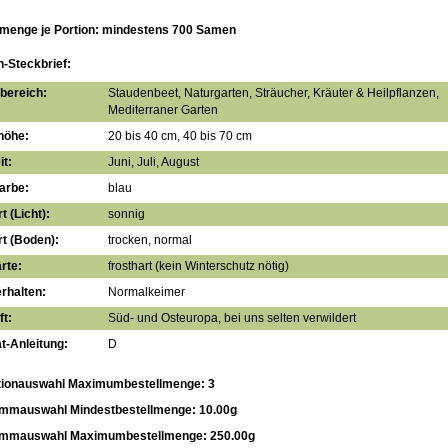
menge je Portion: mindestens 700 Samen
n-Steckbrief:
bereich:
Staudenbeet, Naturgarten, Sträucher, Kräuter & Heilpflanzen,
Mediterraner Garten
höhe:
20 bis 40 cm, 40 bis 70 cm
it:
Juni, Juli, August
arbe:
blau
t (Licht):
sonnig
t (Boden):
trocken, normal
rte:
frosthart (kein Winterschutz nötig)
rhalten:
Normalkeimer
t:
Süd- und Osteuropa, bei uns selten verwildert
t-Anleitung:
D
tionauswahl Maximumbestellmenge: 3
mmauswahl Mindestbestellmenge: 10.00g
ammauswahl Maximumbestellmenge: 250.00g