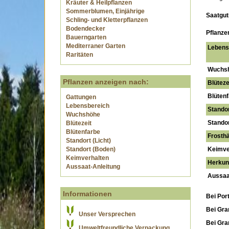
Kräuter & Heilpflanzen
Sommerblumen, Einjährige
Saatgut
Schling- und Kletterpflanzen
Bodendecker
Pflanze
Bauerngarten
Mediterraner Garten
Lebens
Raritäten
Wuchs
Pflanzen anzeigen nach:
Blüteze
Blütenf
Gattungen
Lebensbereich
Standor
Wuchshöhe
Standor
Blütezeit
Blütenfarbe
Frosthä
Standort (Licht)
Standort (Boden)
Keimve
Keimverhalten
Herkunf
Aussaat-Anleitung
Aussaa
Informationen
Bei Por
Bei Gra
Unser Versprechen
Bei Gr
Umweltfreundliche Verpackung