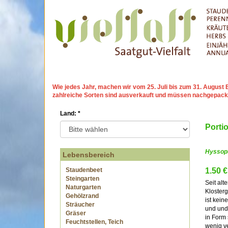
Wie jedes Jahr, machen wir
vom 25. Juli bis zum 31. Augu
zahlreiche Sorten sind ausverkauft und müssen nachgepack
Land:
*
Porti
Hyssopu
Lebensbereich
Staudenbeet
1.50 €
Steingarten
Seit alt
Naturgarten
Klosterg
Gehölzrand
ist kein
Sträucher
und und 
Gräser
in Form 
Feuchtstellen, Teich
wenig v