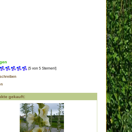
gen
[5 von 5 Sternen!]
schreiben
en
kte gekauft: