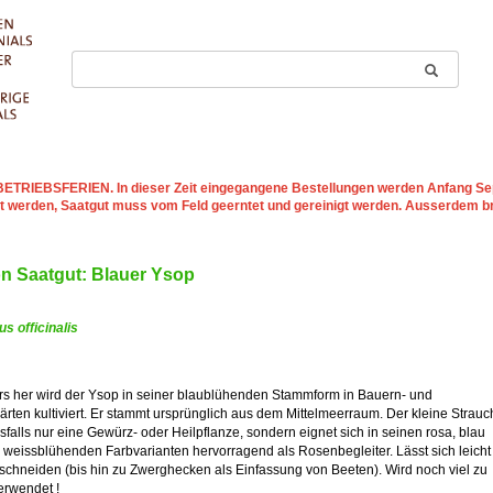
st BETRIEBSFERIEN
. In dieser Zeit eingegangene Bestellungen werden Anfang Sep
t werden, Saatgut muss vom Feld geerntet und gereinigt werden. Ausserdem b
on Saatgut: Blauer Ysop
s officinalis
ers her wird der Ysop in seiner blaublühenden Stammform in Bauern- und
ärten kultiviert. Er stammt ursprünglich aus dem Mittelmeerraum. Der kleine Strauc
esfalls nur eine Gewürz- oder Heilpflanze, sondern eignet sich in seinen rosa, blau
weissblühenden Farbvarianten hervorragend als Rosenbegleiter. Lässt sich leicht
schneiden (bis hin zu Zwerghecken als Einfassung von Beeten). Wird noch viel zu
erwendet !