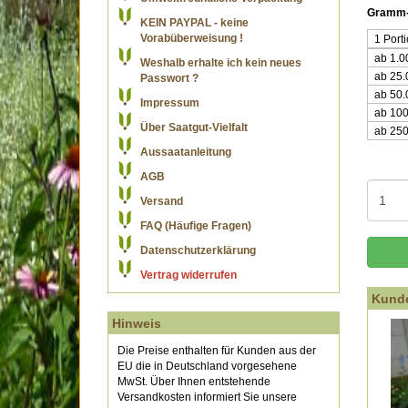
Gramm-
KEIN PAYPAL - keine
Vorabüberweisung !
1 Port
ab 1.
Weshalb erhalte ich kein neues
ab 25
Passwort ?
ab 50
Impressum
ab 10
Über Saatgut-Vielfalt
ab 25
Aussaatanleitung
AGB
Versand
FAQ (Häufige Fragen)
Datenschutzerklärung
Vertrag widerrufen
Kunde
Hinweis
Die Preise enthalten für Kunden aus der
EU die in Deutschland vorgesehene
MwSt. Über Ihnen entstehende
Versandkosten informiert Sie unsere