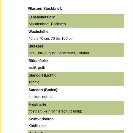
Pflanzen-Steckbrief:
Lebensbereich:
Staudenbeet, Raritäten
Wuchshöhe:
40 bis 70 cm, 70 bis 100 cm
Blütezeit:
Juni, Juli, August, September, Oktober
Blütenfarbe:
weiß, gelb
Standort (Licht):
sonnig
Standort (Boden):
trocken, normal
Frosthärte:
frosthart (kein Winterschutz nötig)
Keimverhalten:
Kühlkeimer