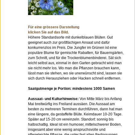
Für eine grössere Darstellung
klicken Sie auf das Bild.
Höhere Standardsorte mit dunkelblauen Blüten. Gut
geeignet auch zur großflächigen Ansaat und dafür
konkurrenzlos im Preis. Die Jungfer im Grünen ist eine
populäre Blume für gemischte Rabatten, für Bauerngärten,
zum Schnitt, und für die Trockenblumenbinderei. Sät sich
leicht selbst aus, einmal in den Garten gebracht wird man
sie nicht mehr los. Wo man die Pflanzen brauchen kann,
lässt man sie stehen, wo sie unerwünscht sind, lassen sie
sich durch Herausziehen oder Hacken schnell entfernen.
Saatgutmenge je Portion: mindestens 1000 Samen
Aussaat- und Kulturhinweise:
Von Mitte März bis Anfang
Mai breitwürfig ins Freiland aussäen. Die Aussaat am
besten zu mehreren Terminen durchführen, dann hat man
eine längere, da gestaffelte Blüte. Keimdauer 10-20 Tage.
Später auf 15-20 cm vereinzeln. Standort: sonnig bis
halbschattig. Ideal ist ein humoser, mittelschwerer Boden,
insgesamt aber eine wenig anspruchsvolle und
pflegeleichte Pflanze, die unter fast allen Bedingungen