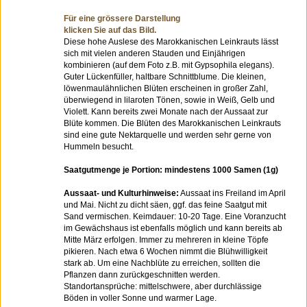
Für eine grössere Darstellung
klicken Sie auf das Bild.
Diese hohe Auslese des Marokkanischen Leinkrauts lässt
sich mit vielen anderen Stauden und Einjährigen
kombinieren (auf dem Foto z.B. mit Gypsophila elegans).
Guter Lückenfüller, haltbare Schnittblume. Die kleinen,
löwenmaulähnlichen Blüten erscheinen in großer Zahl,
überwiegend in lilaroten Tönen, sowie in Weiß, Gelb und
Violett. Kann bereits zwei Monate nach der Aussaat zur
Blüte kommen. Die Blüten des Marokkanischen Leinkrauts
sind eine gute Nektarquelle und werden sehr gerne von
Hummeln besucht.
Saatgutmenge je Portion: mindestens 1000 Samen (1g)
Aussaat- und Kulturhinweise:
Aussaat ins Freiland im April
und Mai. Nicht zu dicht säen, ggf. das feine Saatgut mit
Sand vermischen. Keimdauer: 10-20 Tage. Eine Voranzucht
im Gewächshaus ist ebenfalls möglich und kann bereits ab
Mitte März erfolgen. Immer zu mehreren in kleine Töpfe
pikieren. Nach etwa 6 Wochen nimmt die Blühwilligkeit
stark ab. Um eine Nachblüte zu erreichen, sollten die
Pflanzen dann zurückgeschnitten werden.
Standortansprüche: mittelschwere, aber durchlässige
Böden in voller Sonne und warmer Lage.