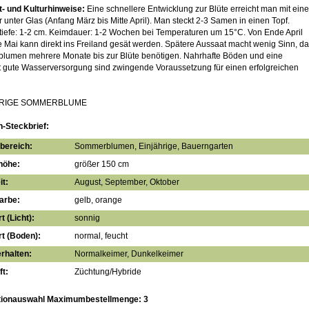
- und Kulturhinweise:
Eine schnellere Entwicklung zur Blüte erreicht man mit eine
r unter Glas (Anfang März bis Mitte April). Man steckt 2-3 Samen in einen Topf.
tiefe: 1-2 cm. Keimdauer: 1-2 Wochen bei Temperaturen um 15°C. Von Ende April
 Mai kann direkt ins Freiland gesät werden. Spätere Aussaat macht wenig Sinn, da
lumen mehrere Monate bis zur Blüte benötigen. Nahrhafte Böden und eine
t gute Wasserversorgung sind zwingende Voraussetzung für einen erfolgreichen
HRIGE SOMMERBLUME
n-Steckbrief:
bereich:
Sommerblumen, Einjährige, Bauerngarten
höhe:
größer 150 cm
it:
August, September, Oktober
arbe:
gelb, orange
t (Licht):
sonnig
t (Boden):
normal, feucht
rhalten:
Normalkeimer, Dunkelkeimer
t:
Züchtung/Hybride
tionauswahl Maximumbestellmenge: 3