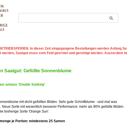
st BETRIEBSFERIEN
. In dieser Zeit eingegangene Bestellungen werden Anfang Sep
t werden, Saatgut muss vom Feld geerntet und gereinigt werden. Ausserdem b
on Saatgut: Gefüllte Sonnenblume
hus annuus 'Double Sunking'
nenblume mit dicht gefüllten Blüten. Sehr gute Schnittblume - und mal was
 Neue Sorte mit wesentlich besserer Performance: mehr als 90% gefüllte Blüten.
die bisherige Sorte 'Orange Sun'.
menge je Portion: mindestens 25 Samen