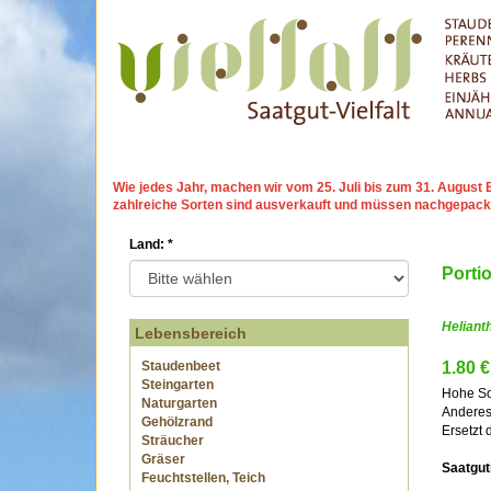
Wie jedes Jahr, machen wir
vom 25. Juli bis zum 31. Augu
zahlreiche Sorten sind ausverkauft und müssen nachgepack
Land:
*
Porti
Heliant
Lebensbereich
Staudenbeet
1.80 €
Steingarten
Hohe Son
Naturgarten
Anderes.
Gehölzrand
Ersetzt 
Sträucher
Gräser
Saatgut
Feuchtstellen, Teich