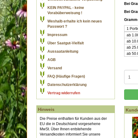
Bei Gra
KEIN PAYPAL - keine
Bei Gr
Vorabüberweisung !
Gramm-
Weshalb erhalte ich kein neues
Passwort ?
1 Port
Impressum
ab 1.
ab 10
Über Saatgut-Vielfalt
ab 25
Aussaatanleitung
ab 50
AGB
Versand
FAQ (Häufige Fragen)
Datenschutzerklärung
Vertrag widerrufen
Hinweis
Kunde
Die Preise enthalten für Kunden aus der
EU die in Deutschland vorgesehene
MwSt. Über Ihnen entstehende
Versandkosten informiert Sie unsere