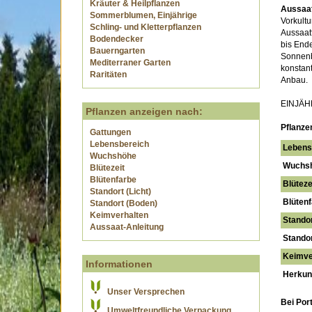
Kräuter & Heilpflanzen
Aussaat
Sommerblumen, Einjährige
Vorkultu
Schling- und Kletterpflanzen
Aussaat
Bodendecker
bis Ende
Bauerngarten
Sonnenb
Mediterraner Garten
konstan
Raritäten
Anbau.
EINJÄ
Pflanzen anzeigen nach:
Pflanze
Gattungen
Lebensbereich
Lebens
Wuchshöhe
Wuchs
Blütezeit
Blütenfarbe
Blüteze
Standort (Licht)
Blütenf
Standort (Boden)
Keimverhalten
Standor
Aussaat-Anleitung
Standor
Keimve
Informationen
Herkunf
Unser Versprechen
Bei Por
Umweltfreundliche Verpackung