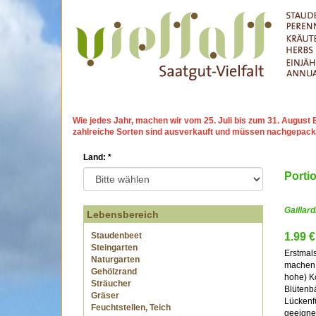
Wie jedes Jahr, machen wir
vom 25. Juli bis zum 31. Augu
zahlreiche Sorten sind ausverkauft und müssen nachgepack
Land:
*
Porti
Gaillar
Lebensbereich
Staudenbeet
1.99 €
Steingarten
Erstmals
Naturgarten
machen,
Gehölzrand
hohe) K
Sträucher
Blütenbä
Gräser
Lückenfü
Feuchtstellen, Teich
geeigne