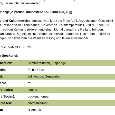
t, um sie öfter zu verwenden.
menge je Portion: mindestens 150 Samen (0,30 g)
- und Kulturhinweise:
Aussaat von März bis Ende April. Anzucht unter Glas, nicht
ns Freiland säen ! Keimdauer: 1-2 Wochen. Keimtemperatur: 16-20 °C. Etwa 2-3
nach der Keimung pikieren und einen Monat danach ins Freiland bringen.
ansprüche: Sonnig, leichter Boden (keinesfalls staunass, kein Lehm !). Nicht zu
ngen, sonst werden die Pflanzen mastig und fallen auseinander.
HRIGE SOMMERBLUME
n-Steckbrief:
bereich:
Sommerblumen, Einjährige
höhe:
20 bis 40 cm
it:
Juli, August, September
arbe:
rot
t (Licht):
sonnig
t (Boden):
trocken, normal
rhalten:
Normalkeimer
t:
N-Amerika