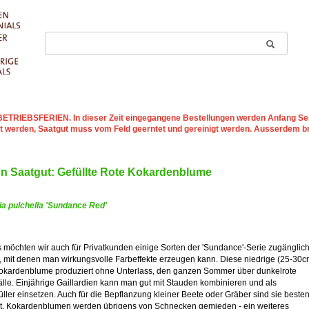
st BETRIEBSFERIEN
. In dieser Zeit eingegangene Bestellungen werden Anfang Sep
t werden, Saatgut muss vom Feld geerntet und gereinigt werden. Ausserdem b
on Saatgut: Gefüllte Rote Kokardenblume
dia pulchella 'Sundance Red'
 möchten wir auch für Privatkunden einige Sorten der 'Sundance'-Serie zugänglic
 mit denen man wirkungsvolle Farbeffekte erzeugen kann. Diese niedrige (25-30c
okardenblume produziert ohne Unterlass, den ganzen Sommer über dunkelrote
lle. Einjährige Gaillardien kann man gut mit Stauden kombinieren und als
ller einsetzen. Auch für die Bepflanzung kleiner Beete oder Gräber sind sie beste
t. Kokardenblumen werden übrigens von Schnecken gemieden - ein weiteres