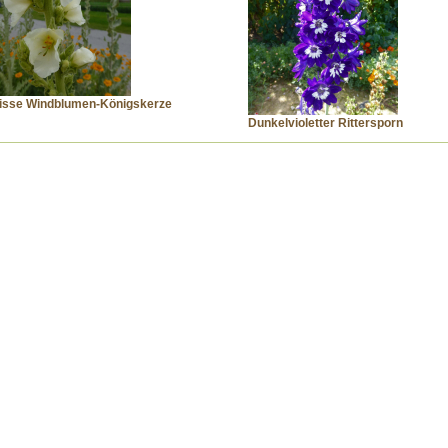
isse Windblumen-Königskerze
Dunkelvioletter Rittersporn