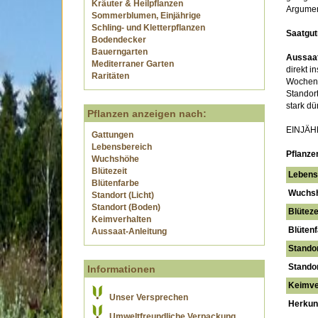
Kräuter & Heilpflanzen
Argumen
Sommerblumen, Einjährige
Schling- und Kletterpflanzen
Saatgut
Bodendecker
Bauerngarten
Aussaat
Mediterraner Garten
direkt i
Raritäten
Wochen 
Standort
stark dü
Pflanzen anzeigen nach:
EINJÄ
Gattungen
Lebensbereich
Pflanze
Wuchshöhe
Blütezeit
Lebens
Blütenfarbe
Wuchs
Standort (Licht)
Standort (Boden)
Blüteze
Keimverhalten
Blütenf
Aussaat-Anleitung
Standor
Standor
Informationen
Keimve
Unser Versprechen
Herkunf
Umweltfreundliche Verpackung