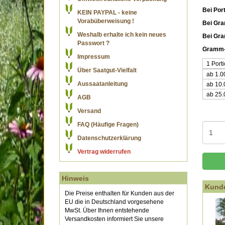
Bei Por
KEIN PAYPAL - keine
Vorabüberweisung !
Bei Gra
Weshalb erhalte ich kein neues
Bei Gr
Passwort ?
Gramm-
Impressum
1 Port
Über Saatgut-Vielfalt
ab 1.
Aussaatanleitung
ab 10
ab 25
AGB
Versand
FAQ (Häufige Fragen)
Datenschutzerklärung
Vertrag widerrufen
Hinweis
Kunde
Die Preise enthalten für Kunden aus der
EU die in Deutschland vorgesehene
MwSt. Über Ihnen entstehende
Versandkosten informiert Sie unsere