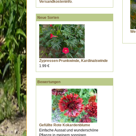
Versandkosteninfo
.
Neue Sorten
We
Zypressen-Prunkwinde, Kardinalswinde
1.99 €
Bewertungen
Gefüllte Rote Kokardenblume
Einfache Aussat und wunderschöne
Pflanze in meinem sonnigen ...