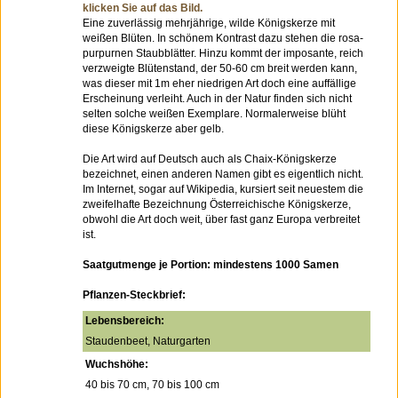
klicken Sie auf das Bild.
Eine zuverlässig mehrjährige, wilde Königskerze mit
weißen Blüten. In schönem Kontrast dazu stehen die rosa-
purpurnen Staubblätter. Hinzu kommt der imposante, reich
verzweigte Blütenstand, der 50-60 cm breit werden kann,
was dieser mit 1m eher niedrigen Art doch eine auffällige
Erscheinung verleiht. Auch in der Natur finden sich nicht
selten solche weißen Exemplare. Normalerweise blüht
diese Königskerze aber gelb.
Die Art wird auf Deutsch auch als Chaix-Königskerze
bezeichnet, einen anderen Namen gibt es eigentlich nicht.
Im Internet, sogar auf Wikipedia, kursiert seit neuestem die
zweifelhafte Bezeichnung Österreichische Königskerze,
obwohl die Art doch weit, über fast ganz Europa verbreitet
ist.
Saatgutmenge je Portion: mindestens 1000 Samen
Pflanzen-Steckbrief:
Lebensbereich:
Staudenbeet, Naturgarten
Wuchshöhe:
40 bis 70 cm, 70 bis 100 cm