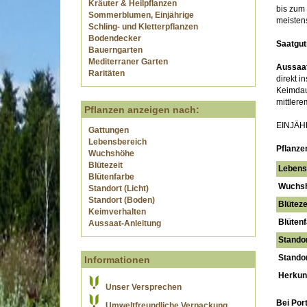
Kräuter & Heilpflanzen
bis zum 
Sommerblumen, Einjährige
meistens
Schling- und Kletterpflanzen
Bodendecker
Saatgut
Bauerngarten
Mediterraner Garten
Aussaat
Raritäten
direkt i
Keimdaue
mittlere
Pflanzen anzeigen nach:
EINJÄ
Gattungen
Lebensbereich
Pflanze
Wuchshöhe
Blütezeit
Lebens
Blütenfarbe
Wuchs
Standort (Licht)
Standort (Boden)
Blüteze
Keimverhalten
Blütenf
Aussaat-Anleitung
Standor
Standor
Informationen
Herkunf
Unser Versprechen
Bei Por
Umweltfreundliche Verpackung