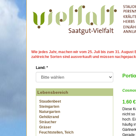
Wie jedes Jahr, machen wir
vom 25. Juli bis zum 31. Augu
zahlreiche Sorten sind ausverkauft und müssen nachgepack
Land:
*
Porti
Cosmos 
Lebensbereich
Staudenbeet
1.60 €
Steingarten
Diese Ko
Naturgarten
nicht so
Gehölzrand
hoch. E
Sträucher
häufig i
Gräser
Gärtnerk
Feuchtstellen, Teich
Gerade 