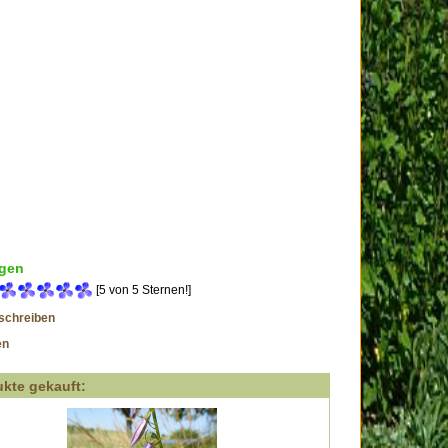
gen
[5 von 5 Sternen!]
schreiben
en
kte gekauft: