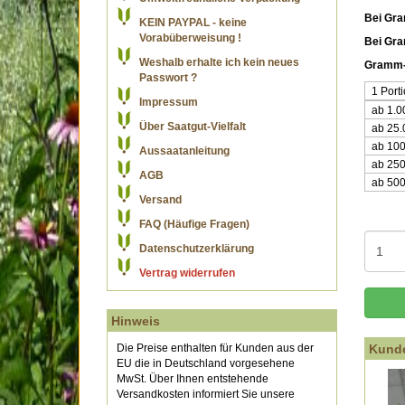
Bei Gra
KEIN PAYPAL - keine
Vorabüberweisung !
Bei Gr
Weshalb erhalte ich kein neues
Gramm-
Passwort ?
1 Port
Impressum
ab 1.
Über Saatgut-Vielfalt
ab 25
ab 10
Aussaatanleitung
ab 25
AGB
ab 50
Versand
FAQ (Häufige Fragen)
Datenschutzerklärung
Vertrag widerrufen
Hinweis
Die Preise enthalten für Kunden aus der
Kunde
EU die in Deutschland vorgesehene
MwSt. Über Ihnen entstehende
Versandkosten informiert Sie unsere