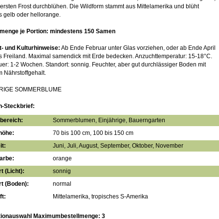
ersten Frost durchblühen. Die Wildform stammt aus Mittelamerika und blüht
 gelb oder hellorange.
menge je Portion: mindestens 150 Samen
- und Kulturhinweise:
Ab Ende Februar unter Glas vorziehen, oder ab Ende April
ns Freiland. Maximal samendick mit Erde bedecken. Anzuchttemperatur: 15-18°C.
r: 1-2 Wochen. Standort: sonnig. Feuchter, aber gut durchlässiger Boden mit
m Nährstoffgehalt.
HRIGE SOMMERBLUME
n-Steckbrief:
bereich:
Sommerblumen, Einjährige, Bauerngarten
höhe:
70 bis 100 cm, 100 bis 150 cm
it:
Juni, Juli, August, September, Oktober, November
arbe:
orange
t (Licht):
sonnig
t (Boden):
normal
t:
Mittelamerika, tropisches S-Amerika
tionauswahl Maximumbestellmenge: 3