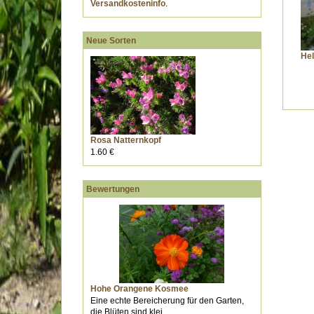
Versandkosteninfo
.
Neue Sorten
Hel
Rosa Natternkopf
1.60 €
Bewertungen
Hohe Orangene Kosmee
Eine echte Bereicherung für den Garten,
die Blüten sind klei...