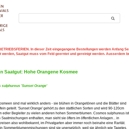
st BETRIEBSFERIEN
. In dieser Zeit eingegangene Bestellungen werden Anfang Sep
t werden, Saatgut muss vom Feld geerntet und gereinigt werden. Ausserdem b
on Saatgut: Hohe Orangene Kosmee
sulphureus 'Sunset Orange'
smeen sind mal wirklich anders - sie blühen in Orangetönen und die Blätter sind
 fein geteilt. 'Sunset Orange' gehört zu den stattlichen Sorten und wird 90-120cm
in edler Begleiter zu vielen anderen hohen Sommerblumen. Cosmos sulphureus ist
n Saatmischungen enthalten, man sieht sie öfters im öffentlichen Anlagen... in
reisen also wohlbekannt, im Privatgarten aber immer noch beinahe eine Rarität.
in Sommerblumenmischungen sind sie unersetzlich, weil sie ähnlich wie Tagetes,