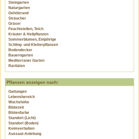
Steingarten
Naturgarten
Gehölzrand
Sträucher
Gräser
Feuchtstellen, Teich
Kräuter & Heilpflanzen
Sommerblumen, Einjährige
Schling- und Kletterpflanzen
Bodendecker
Bauerngarten
Mediterraner Garten
Raritäten
Pflanzen anzeigen nach:
Gattungen
Lebensbereich
Wuchshöhe
Blütezeit
Blütenfarbe
Standort (Licht)
Standort (Boden)
Keimverhalten
Aussaat-Anleitung