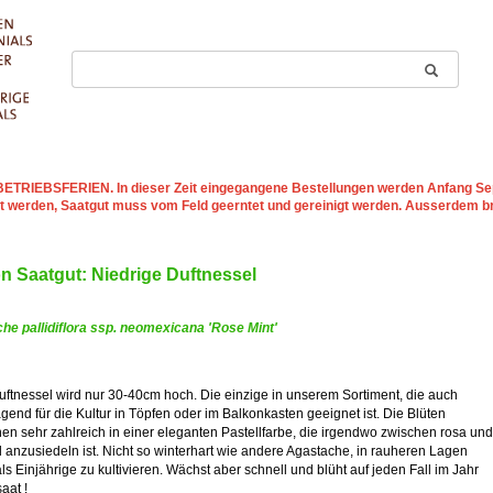
st BETRIEBSFERIEN
. In dieser Zeit eingegangene Bestellungen werden Anfang Sep
t werden, Saatgut muss vom Feld geerntet und gereinigt werden. Ausserdem b
on Saatgut: Niedrige Duftnessel
he pallidiflora ssp. neomexicana 'Rose Mint'
ftnessel wird nur 30-40cm hoch. Die einzige in unserem Sortiment, die auch
gend für die Kultur in Töpfen oder im Balkonkasten geeignet ist. Die Blüten
en sehr zahlreich in einer eleganten Pastellfarbe, die irgendwo zwischen rosa und
 anzusiedeln ist. Nicht so winterhart wie andere Agastache, in rauheren Lagen
ls Einjährige zu kultivieren. Wächst aber schnell und blüht auf jeden Fall im Jahr
aat !