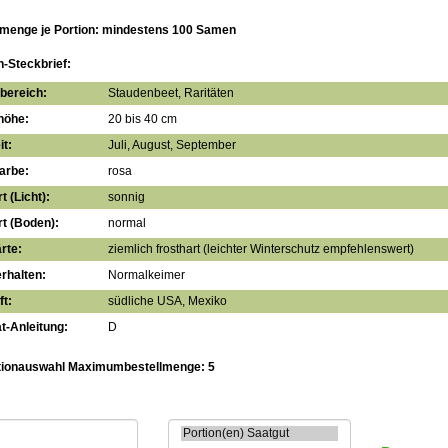
menge je Portion: mindestens 100 Samen
n-Steckbrief:
bereich:
Staudenbeet, Raritäten
höhe:
20 bis 40 cm
it:
Juli, August, September
arbe:
rosa
t (Licht):
sonnig
t (Boden):
normal
rte:
ziemlich frosthart (leichter Winterschutz empfehlenswert)
rhalten:
Normalkeimer
t:
südliche USA, Mexiko
t-Anleitung:
D
tionauswahl Maximumbestellmenge: 5