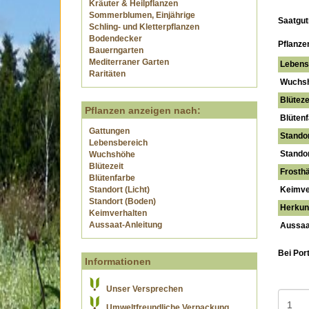
Kräuter & Heilpflanzen
Sommerblumen, Einjährige
Saatgut
Schling- und Kletterpflanzen
Bodendecker
Pflanze
Bauerngarten
Mediterraner Garten
Lebens
Raritäten
Wuchs
Blüteze
Pflanzen anzeigen nach:
Blütenf
Gattungen
Standor
Lebensbereich
Standor
Wuchshöhe
Blütezeit
Frosthä
Blütenfarbe
Standort (Licht)
Keimve
Standort (Boden)
Herkunf
Keimverhalten
Aussaat-Anleitung
Aussaa
Bei Por
Informationen
Unser Versprechen
Umweltfreundliche Verpackung