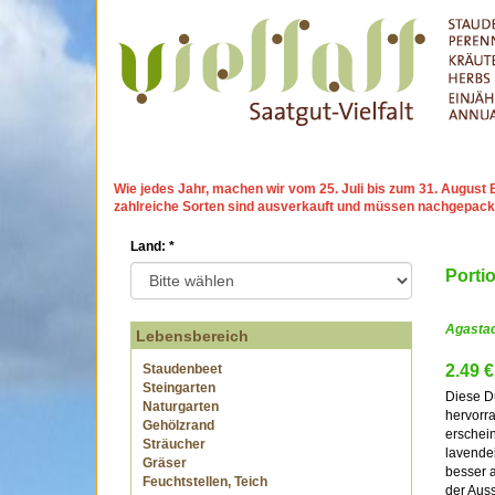
Wie jedes Jahr, machen wir
vom 25. Juli bis zum 31. Augu
zahlreiche Sorten sind ausverkauft und müssen nachgepack
Land:
*
Porti
Agastac
Lebensbereich
Staudenbeet
2.49 €
Steingarten
Diese Du
Naturgarten
hervorra
Gehölzrand
erschein
Sträucher
lavendel
Gräser
besser a
Feuchtstellen, Teich
der Auss