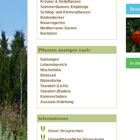
Kräuter & Heilpflanzen
Sommerblumen, Einjährige
Bewe
Schling- und Kletterpflanzen
Bodendecker
Bauerngarten
Mediterraner Garten
Raritäten
Pflanzen anzeigen nach:
Gattungen
In d
Lebensbereich
Wuchshöhe
Blütezeit
Blütenfarbe
Standort (Licht)
Standort (Boden)
Keimverhalten
Aussaat-Anleitung
Informationen
Unser Versprechen
Umweltfreundliche Verpackung