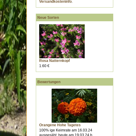
Versandkosteninfo
.
Neue Sorten
Rosa Natternkopf
1.60 €
Bewertungen
Orangene Hohe Tagetes
100% ige Keimrate am 16.03.24
ausgesäht, heute am 19.03.24 b...