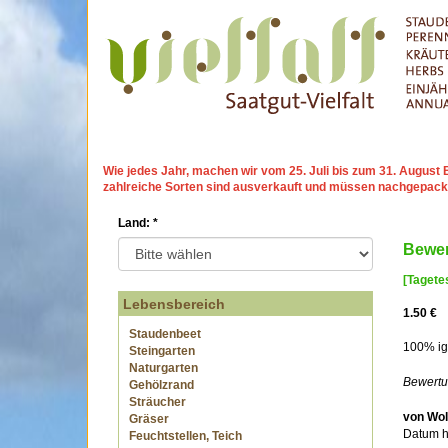
Wie jedes Jahr, machen wir
vom 25. Juli bis zum 31. Augu
zahlreiche Sorten sind ausverkauft und müssen nachgepack
Land:
*
Bewer
[Tagete
Lebensbereich
1.50 €
Staudenbeet
100% ige
Steingarten
Naturgarten
Bewertu
Gehölzrand
Sträucher
von Wol
Gräser
Datum h
Feuchtstellen, Teich