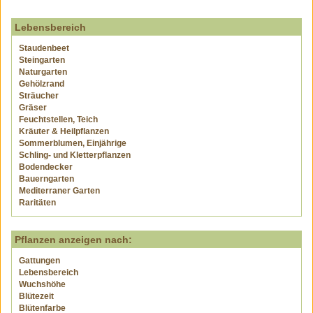
Lebensbereich
Staudenbeet
Steingarten
Naturgarten
Gehölzrand
Sträucher
Gräser
Feuchtstellen, Teich
Kräuter & Heilpflanzen
Sommerblumen, Einjährige
Schling- und Kletterpflanzen
Bodendecker
Bauerngarten
Mediterraner Garten
Raritäten
Pflanzen anzeigen nach:
Gattungen
Lebensbereich
Wuchshöhe
Blütezeit
Blütenfarbe