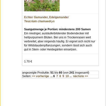
Echter Gamander, Edelgamander
Teucrium chamaedrys
Saatgutmenge je Portion: mindestens 200 Samen
Ein niedriger, ausläuferbildender Bodendecker mit
hellpurpurnern Blüten. Bei uns in Trockenrasen weit
verbreitet, aber nirgends häufig. Er eignet sich nicht nur
für Wildstaudenpflanzungen, sondern lässt sich auch
gut in Stein- oder Heidegärten einsetzen.
1.70 €
angezeigte Produkte:
51
bis
60
(von
241
insgesamt)
Seiten:
<< vorherige
...
6
7
8
9
10
...
nächste >>